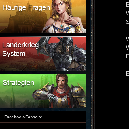
B
W
S
W
W
E
E
Facebook-Fanseite